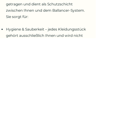
getragen und dient als Schutzschicht
zwischen Ihnen und dem Ballancer-System.
Sie sorgt für:
Hygiene & Sauberkeit – jedes Kleidungsstück
gehört ausschließlich Ihnen und wird nicht
weitergereicht.
Sicherheit – die Materialien schützen die
empfindlichen Luftkammern im Ballancer und
verlängern die Lebensdauer des Geräts.
Komfort – die spezielle Stoffqualität
ermöglicht eine angenehme Anwendung und
unterstützt die gleichmäßige Wirkung des
Drucksystems.
Die Hygienehose und -jacke sind eine
einmalige Anschaffung und können
selbstverständlich mehrfach verwendet
werden.
Preis pro Teil: €19,95